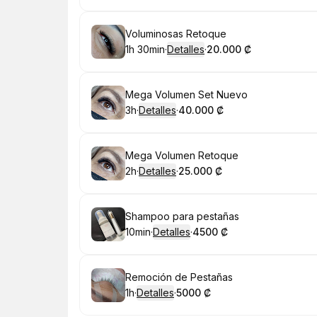
Reservar
Voluminosas Retoque
1h 30min
·
Detalles
·
20.000 ₡
.
Duración
:
.
Precio
:
Reservar
Mega Volumen Set Nuevo
3h
·
Detalles
·
40.000 ₡
.
Duración
.
:
Precio
:
Reservar
Mega Volumen Retoque
2h
·
Detalles
·
25.000 ₡
.
Duración
.
:
Precio
:
Reservar
Shampoo para pestañas
10min
·
Detalles
·
4500 ₡
.
Duración
:
.
Precio
:
Reservar
Remoción de Pestañas
1h
·
Detalles
·
5000 ₡
.
Duración
.
:
Precio
: