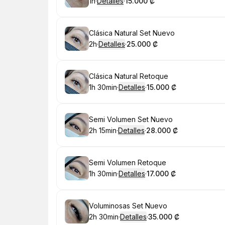
1h
·
Detalles
·
15.000 ₡
.
Duración
.
:
Precio
:
Reservar
Clásica Natural Set Nuevo
2h
·
Detalles
·
25.000 ₡
.
Duración
.
:
Precio
:
Reservar
Clásica Natural Retoque
1h 30min
·
Detalles
·
15.000 ₡
.
Duración
:
.
Precio
:
Reservar
Semi Volumen Set Nuevo
2h 15min
·
Detalles
·
28.000 ₡
.
Duración
:
.
Precio
:
Reservar
Semi Volumen Retoque
1h 30min
·
Detalles
·
17.000 ₡
.
Duración
:
.
Precio
:
Reservar
Voluminosas Set Nuevo
2h 30min
·
Detalles
·
35.000 ₡
.
Duración
:
.
Precio
: