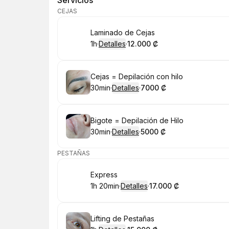
Servicios
CEJAS
Reservar
Laminado de Cejas
1h
·
Detalles
·
12.000 ₡
.
Duración
.
:
Precio
:
Reservar
Cejas = Depilación con hilo
30min
·
Detalles
·
7000 ₡
.
Duración
:
.
Precio
:
Reservar
Bigote = Depilación de Hilo
30min
·
Detalles
·
5000 ₡
.
Duración
:
.
Precio
:
PESTAÑAS
Reservar
Express
1h 20min
·
Detalles
·
17.000 ₡
.
Duración
:
.
Precio
:
Reservar
Lifting de Pestañas