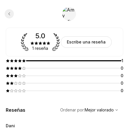
5.0
Escribe una reseña
1 reseña
1
0
0
0
0
,
Mejor valorado
Sort
Reseñas
Ordenar por
:
Mejor valorado
Dani