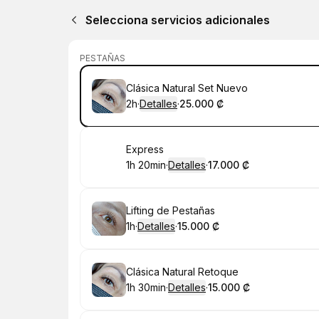
Selecciona servicios adicionales
PESTAÑAS
Reservar
Clásica Natural Set Nuevo
2h
·
Detalles
·
25.000 ₡
.
Duración
.
:
Precio
:
Reservar
Express
1h 20min
·
Detalles
·
17.000 ₡
.
Duración
:
.
Precio
:
Reservar
Lifting de Pestañas
1h
·
Detalles
·
15.000 ₡
.
Duración
.
:
Precio
:
Reservar
Clásica Natural Retoque
1h 30min
·
Detalles
·
15.000 ₡
.
Duración
:
.
Precio
: