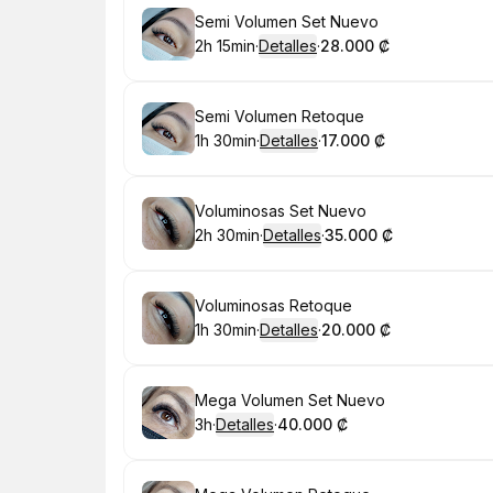
Reservar
Semi Volumen Set Nuevo
2h 15min
·
Detalles
·
28.000 ₡
.
Duración
:
.
Precio
:
Reservar
Semi Volumen Retoque
1h 30min
·
Detalles
·
17.000 ₡
.
Duración
:
.
Precio
:
Reservar
Voluminosas Set Nuevo
2h 30min
·
Detalles
·
35.000 ₡
.
Duración
:
.
Precio
:
Reservar
Voluminosas Retoque
1h 30min
·
Detalles
·
20.000 ₡
.
Duración
:
.
Precio
:
Reservar
Mega Volumen Set Nuevo
3h
·
Detalles
·
40.000 ₡
.
Duración
.
:
Precio
: