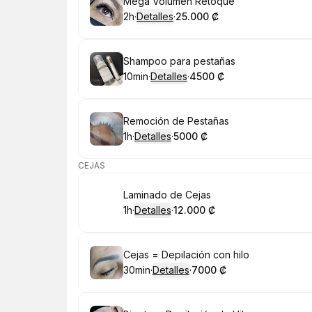
Reservar
Mega Volumen Retoque
2h
·
Detalles
·
25.000 ₡
.
Duración
.
:
Precio
:
Reservar
Shampoo para pestañas
10min
·
Detalles
·
4500 ₡
.
Duración
:
.
Precio
:
Reservar
Remoción de Pestañas
1h
·
Detalles
·
5000 ₡
.
Duración
.
:
Precio
:
CEJAS
Reservar
Laminado de Cejas
1h
·
Detalles
·
12.000 ₡
.
Duración
.
:
Precio
:
Reservar
Cejas = Depilación con hilo
30min
·
Detalles
·
7000 ₡
.
Duración
:
.
Precio
: