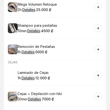
Reservar
Mega Volumen Retoque
2h
·
Detalles
·
25.000 ₡
.
Duración
.
:
Precio
:
Reservar
Shampoo para pestañas
10min
·
Detalles
·
4500 ₡
.
Duración
:
.
Precio
:
Reservar
Remoción de Pestañas
1h
·
Detalles
·
5000 ₡
.
Duración
.
:
Precio
:
CEJAS
Reservar
Laminado de Cejas
1h
·
Detalles
·
12.000 ₡
.
Duración
.
:
Precio
:
Reservar
Cejas = Depilación con hilo
30min
·
Detalles
·
7000 ₡
.
Duración
:
.
Precio
: