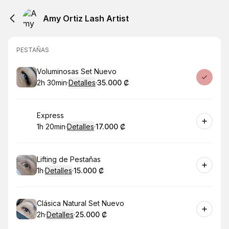
Amy Ortiz Lash Artist
PESTAÑAS
Reservar
Voluminosas Set Nuevo
2h 30min
·
Detalles
·
35.000 ₡
.
Duración
:
.
Precio
:
Reservar
Express
1h 20min
·
Detalles
·
17.000 ₡
.
Duración
:
.
Precio
:
Reservar
Lifting de Pestañas
1h
·
Detalles
·
15.000 ₡
.
Duración
.
:
Precio
:
Reservar
Clásica Natural Set Nuevo
2h
·
Detalles
·
25.000 ₡
.
Duración
.
:
Precio
: