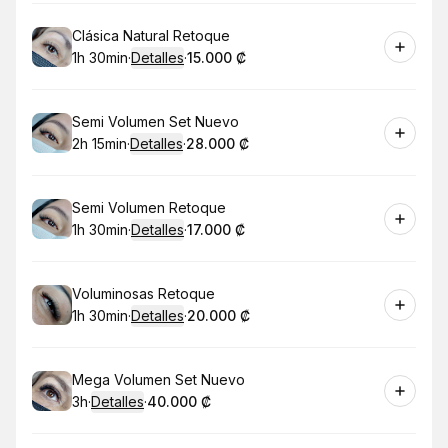
Reservar
Clásica Natural Retoque
1h 30min
·
Detalles
·
15.000 ₡
.
Duración
:
.
Precio
:
Reservar
Semi Volumen Set Nuevo
2h 15min
·
Detalles
·
28.000 ₡
.
Duración
:
.
Precio
:
Reservar
Semi Volumen Retoque
1h 30min
·
Detalles
·
17.000 ₡
.
Duración
:
.
Precio
:
Reservar
Voluminosas Retoque
1h 30min
·
Detalles
·
20.000 ₡
.
Duración
:
.
Precio
:
Reservar
Mega Volumen Set Nuevo
3h
·
Detalles
·
40.000 ₡
.
Duración
.
:
Precio
: