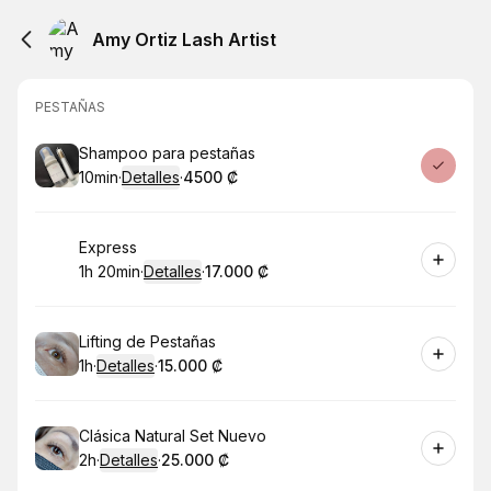
Amy Ortiz Lash Artist
PESTAÑAS
Reservar
Shampoo para pestañas
10min
·
Detalles
·
4500 ₡
.
Duración
:
.
Precio
:
Reservar
Express
1h 20min
·
Detalles
·
17.000 ₡
.
Duración
:
.
Precio
:
Reservar
Lifting de Pestañas
1h
·
Detalles
·
15.000 ₡
.
Duración
.
:
Precio
:
Reservar
Clásica Natural Set Nuevo
2h
·
Detalles
·
25.000 ₡
.
Duración
.
:
Precio
: