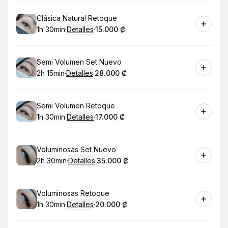
Reservar
Clásica Natural Retoque
1h 30min
·
Detalles
·
15.000 ₡
.
Duración
:
.
Precio
:
Reservar
Semi Volumen Set Nuevo
2h 15min
·
Detalles
·
28.000 ₡
.
Duración
:
.
Precio
:
Reservar
Semi Volumen Retoque
1h 30min
·
Detalles
·
17.000 ₡
.
Duración
:
.
Precio
:
Reservar
Voluminosas Set Nuevo
2h 30min
·
Detalles
·
35.000 ₡
.
Duración
:
.
Precio
:
Reservar
Voluminosas Retoque
1h 30min
·
Detalles
·
20.000 ₡
.
Duración
:
.
Precio
: