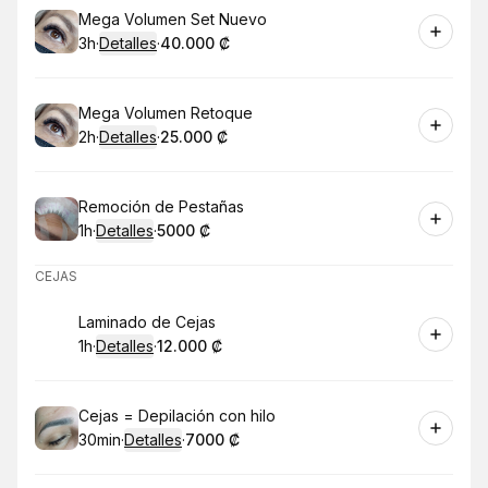
Reservar
Mega Volumen Set Nuevo
3h
·
Detalles
·
40.000 ₡
.
Duración
.
:
Precio
:
Reservar
Mega Volumen Retoque
2h
·
Detalles
·
25.000 ₡
.
Duración
.
:
Precio
:
Reservar
Remoción de Pestañas
1h
·
Detalles
·
5000 ₡
.
Duración
.
:
Precio
:
CEJAS
Reservar
Laminado de Cejas
1h
·
Detalles
·
12.000 ₡
.
Duración
.
:
Precio
:
Reservar
Cejas = Depilación con hilo
30min
·
Detalles
·
7000 ₡
.
Duración
:
.
Precio
: