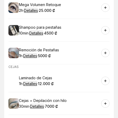
Reservar
Mega Volumen Retoque
2h
·
Detalles
·
25.000 ₡
.
Duración
.
:
Precio
:
Reservar
Shampoo para pestañas
10min
·
Detalles
·
4500 ₡
.
Duración
:
.
Precio
:
Reservar
Remoción de Pestañas
1h
·
Detalles
·
5000 ₡
.
Duración
.
:
Precio
:
CEJAS
Reservar
Laminado de Cejas
1h
·
Detalles
·
12.000 ₡
.
Duración
.
:
Precio
:
Reservar
Cejas = Depilación con hilo
30min
·
Detalles
·
7000 ₡
.
Duración
:
.
Precio
: