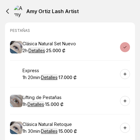
Amy Ortiz Lash Artist
PESTAÑAS
Reservar
Clásica Natural Set Nuevo
2h
·
Detalles
·
25.000 ₡
.
Duración
.
:
Precio
:
Reservar
Express
1h 20min
·
Detalles
·
17.000 ₡
.
Duración
:
.
Precio
:
Reservar
Lifting de Pestañas
1h
·
Detalles
·
15.000 ₡
.
Duración
.
:
Precio
:
Reservar
Clásica Natural Retoque
1h 30min
·
Detalles
·
15.000 ₡
.
Duración
:
.
Precio
: