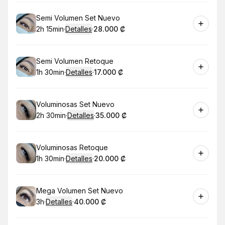
Reservar
Semi Volumen Set Nuevo
2h 15min
·
Detalles
·
28.000 ₡
.
Duración
:
.
Precio
:
Reservar
Semi Volumen Retoque
1h 30min
·
Detalles
·
17.000 ₡
.
Duración
:
.
Precio
:
Reservar
Voluminosas Set Nuevo
2h 30min
·
Detalles
·
35.000 ₡
.
Duración
:
.
Precio
:
Reservar
Voluminosas Retoque
1h 30min
·
Detalles
·
20.000 ₡
.
Duración
:
.
Precio
:
Reservar
Mega Volumen Set Nuevo
3h
·
Detalles
·
40.000 ₡
.
Duración
.
:
Precio
: