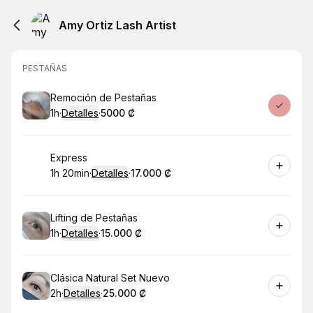
Amy Ortiz Lash Artist
PESTAÑAS
Reservar
Remoción de Pestañas
1h
·
Detalles
·
5000 ₡
.
Duración
.
:
Precio
:
Reservar
Express
1h 20min
·
Detalles
·
17.000 ₡
.
Duración
:
.
Precio
:
Reservar
Lifting de Pestañas
1h
·
Detalles
·
15.000 ₡
.
Duración
.
:
Precio
:
Reservar
Clásica Natural Set Nuevo
2h
·
Detalles
·
25.000 ₡
.
Duración
.
:
Precio
: