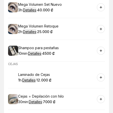
Reservar
Mega Volumen Set Nuevo
3h
·
Detalles
·
40.000 ₡
.
Duración
.
:
Precio
:
Reservar
Mega Volumen Retoque
2h
·
Detalles
·
25.000 ₡
.
Duración
.
:
Precio
:
Reservar
Shampoo para pestañas
10min
·
Detalles
·
4500 ₡
.
Duración
:
.
Precio
:
CEJAS
Reservar
Laminado de Cejas
1h
·
Detalles
·
12.000 ₡
.
Duración
.
:
Precio
:
Reservar
Cejas = Depilación con hilo
30min
·
Detalles
·
7000 ₡
.
Duración
:
.
Precio
: