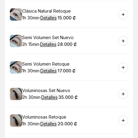
Reservar
Clásica Natural Retoque
1h 30min
·
Detalles
·
15.000 ₡
.
Duración
:
.
Precio
:
Reservar
Semi Volumen Set Nuevo
2h 15min
·
Detalles
·
28.000 ₡
.
Duración
:
.
Precio
:
Reservar
Semi Volumen Retoque
1h 30min
·
Detalles
·
17.000 ₡
.
Duración
:
.
Precio
:
Reservar
Voluminosas Set Nuevo
2h 30min
·
Detalles
·
35.000 ₡
.
Duración
:
.
Precio
:
Reservar
Voluminosas Retoque
1h 30min
·
Detalles
·
20.000 ₡
.
Duración
:
.
Precio
: